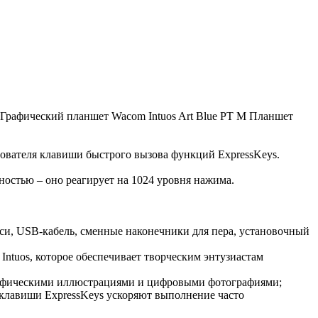
в |Графический планшет Wacom Intuos Art Blue PT M Планшет
зователя клавиши быстрого вызова функций ExpressKeys.
ностью – оно реагирует на 1024 уровня нажима.
си, USB-кабель, сменные наконечники для пера, установочный
Intuos, которое обеспечивает творческим энтузиастам
рафическими иллюстрациями и цифровыми фотографиями;
 клавиши ExpressKeys ускоряют выполнение часто