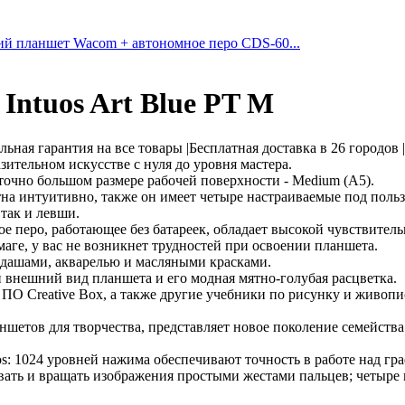
ий планшет Wacom + автономное перо CDS-60...
ntuos Art Blue PT M
льная гарантия на все товары |Бесплатная доставка в 26 городо
зительном искусстве с нуля до уровня мастера.
точно большом размере рабочей поверхности - Medium (A5).
тна интуитивно, также он имеет четыре настраиваемые под поль
так и левши.
е перо, работающее без батареек, обладает высокой чувствитель
аге, у вас не возникнет трудностей при освоении планшета.
ндашами, акварелью и масляными красками.
внешний вид планшета и его модная мятно-голубая расцветка.
ПО Creative Box, а также другие учебники по рисунку и живопи
етов для творчества, представляет новое поколение семейства 
: 1024 уровней нажима обеспечивают точность в работе над г
овать и вращать изображения простыми жестами пальцев; четыре