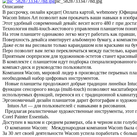
pic_582873334778d.jpg
Описание
В рассрочку, онлайн кредит| Оплата картой, webmoney |Официа
Wacom Intuos Art позволит вам прокачать ваши навыки в изобра
Этот удобный современный девайс весит всего 480 г при доста
Технология multi-touch-жестового управления планшетом поня
На этом планшете одинаково легко могут работать как правши, 
Поверхность девайса имитирует альбомную бумагу, а компактно
Даже если вы рисовали только карандашом или красками на бум
Перо позволит вам легко переключаться между пастелью, кара
Приятным сюрпризом для художников-эстетов станет красивый 
В комплекте с планшетом идут подборка специализированного 
компакт-диск и руководство пользователя.
Компания Wacom, мировой лидер в производстве перьевых планш
необходимый набор цифровых инструментов.
Новые планшеты продолжают добрые традиции линейки Intuos
функции сенсорного ввода (multi-touch) позволяют масштабир
используемых функций, перенося их с традиционной клавиату
Эргономичный дизайн планшетов дарит фотографам и художни
Intuos Art — для пользователей с навыками в рисования.
Предлагая реалистичные художественные инструменты, этот п
Corel Painter Essentials.
Доступен в малом и среднем размерах, оба в черном или голуб
О компании Wacom: Международная компания Wacom была основ
За 30 лет своей деятельности Wacom успела поработать с боль