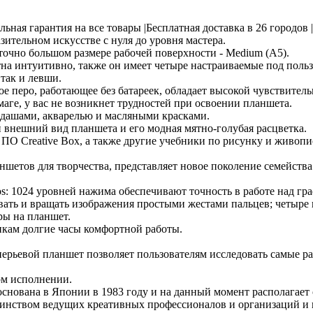
льная гарантия на все товары |Бесплатная доставка в 26 городо
зительном искусстве с нуля до уровня мастера.
точно большом размере рабочей поверхности - Medium (A5).
тна интуитивно, также он имеет четыре настраиваемые под поль
так и левши.
е перо, работающее без батареек, обладает высокой чувствитель
аге, у вас не возникнет трудностей при освоении планшета.
ндашами, акварелью и масляными красками.
внешний вид планшета и его модная мятно-голубая расцветка.
ПО Creative Box, а также другие учебники по рисунку и живопи
етов для творчества, представляет новое поколение семейства 
: 1024 уровней нажима обеспечивают точность в работе над г
овать и вращать изображения простыми жестами пальцев; четыре
ры на планшет.
кам долгие часы комфортной работы.
ерьевой планшет позволяет пользователям исследовать самые р
ом исполнении.
ана в Японии в 1983 году и на данный момент располагает оф
шинством ведущих креативных профессионалов и организаций и в