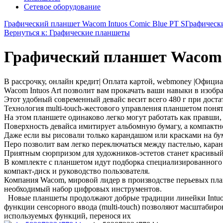
Сетевое оборудование
Графический планшет Wacom Intuos Comic Blue PT S
Графическ
Вернуться к: Графические планшеты
Графический планшет Wacom I
В рассрочку, онлайн кредит| Оплата картой, webmoney |Официа
Wacom Intuos Art позволит вам прокачать ваши навыки в изобра
Этот удобный современный девайс весит всего 480 г при доста
Технология multi-touch-жестового управления планшетом поня
На этом планшете одинаково легко могут работать как правши, 
Поверхность девайса имитирует альбомную бумагу, а компактно
Даже если вы рисовали только карандашом или красками на бум
Перо позволит вам легко переключаться между пастелью, кара
Приятным сюрпризом для художников-эстетов станет красивый 
В комплекте с планшетом идут подборка специализированного 
компакт-диск и руководство пользователя.
Компания Wacom, мировой лидер в производстве перьевых планш
необходимый набор цифровых инструментов.
Новые планшеты продолжают добрые традиции линейки Intuos
функции сенсорного ввода (multi-touch) позволяют масштабир
используемых функций, перенося их