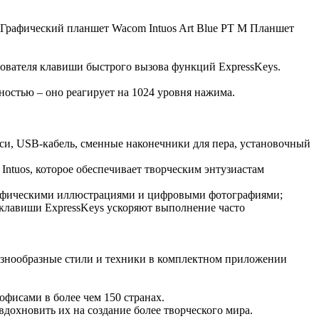
в |Графический планшет Wacom Intuos Art Blue PT M Планшет
зователя клавиши быстрого вызова функций ExpressKeys.
ностью – оно реагирует на 1024 уровня нажима.
си, USB-кабель, сменные наконечники для пера, установочный
Intuos, которое обеспечивает творческим энтузиастам
рафическими иллюстрациями и цифровыми фотографиями;
 клавиши ExpressKeys ускоряют выполнение часто
азнообразные стили и техники в комплектном приложении
исами в более чем 150 странах.
дохновить их на создание более творческого мира.