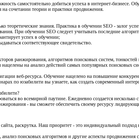
ность самостоятельно добиться успеха в интернет-бизнесе. Обу
я на сочетании теории и практики продвижения.
о теоретические знания. Практика в обучении SEO - залог успе
ания. При обучении SEO следует учитывать последние алгорит
антирует успех в обучении;
даваться соответствующее свидетельство.
торов ранжирования, алгоритмов поисковых систем, тонкостей 
и нацелены на анализ действий самых популярных поисковых си
игации веб-ресурса. Обучение нацелено на повышение конкурент
нарах по юзабилити вы узнаете, как создать современный интерф
забилити?
ваться во всемирной паутине. Ежедневно создается несколько с
анжирования - вы сможете обеспечить своему ресурсу лидирующ
айта, раскрутка. Наш приоритет - это индивидуальный подход 
 анализ поисковых алгоритмов и другие аспекты продвижения с