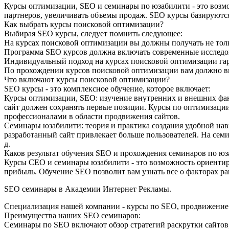
Курсы оптимизации, SEO и семинары по юзабилити - это возмож
партнеров, увеличивать объемы продаж. SEO курсы базируютс
Как выбрать курсы поисковой оптимизации?
Выбирая SEO курсы, следует помнить следующее:
На курсах поисковой оптимизации вы должны получать не тольк
Программа SEO курсов должна включать современные исследов
Индивидуальный подход на курсах поисковой оптимизации гар
По прохождении курсов поисковой оптимизации вам должно вы
Что включают курсы поисковой оптимизации?
SEO курсы - это комплексное обучение, которое включает:
Курсы оптимизации, SEO: изучение внутренних и внешних фак
сайт должен сохранять первые позиции. Курсы по оптимизаци
профессионалами в области продвижения сайтов.
Семинары юзабилити: теория и практика создания удобной нав
разработанный сайт привлекает больше пользователей. На семи
д.
Каков результат обучения SEO и прохождения семинаров по ю
Курсы СЕО и семинары юзабилити - это возможность ориентиро
прибыль. Обучение SEO позволит вам узнать все о факторах р
SEO семинары в Академии Интернет Рекламы.
Специализация нашей компании - курсы по SEO, продвижение с
Преимущества наших SEO семинаров:
Семинары по SEO включают обзор стратегий раскрутки сайтов,