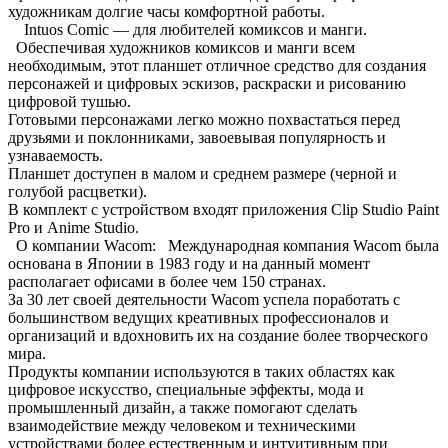
художникам долгие часы комфортной работы.
Intuos Comic — для любителей комиксов и манги.
Обеспечивая художников комиксов и манги всем
необходимым, этот планшет отличное средство для создания
персонажей и цифровых эскизов, раскраски и рисованию
цифровой тушью.
Готовыми персонажами легко можно похвастаться перед
друзьями и поклонниками, завоевывая популярность и
узнаваемость.
Планшет доступен в малом и среднем размере (черной и
голубой расцветки).
В комплект с устройством входят приложения Clip Studio Paint
Pro и Anime Studio.
О компании Wacom: Международная компания Wacom была
основана в Японии в 1983 году и на данный момент
располагает офисами в более чем 150 странах.
За 30 лет своей деятельности Wacom успела поработать с
большинством ведущих креативных профессионалов и
организаций и вдохновить их на создание более творческого
мира.
Продукты компании используются в таких областях как
цифровое искусство, специальные эффекты, мода и
промышленный дизайн, а также помогают сделать
взаимодействие между человеком и техническими
устройствами более естественным и интуитивным при