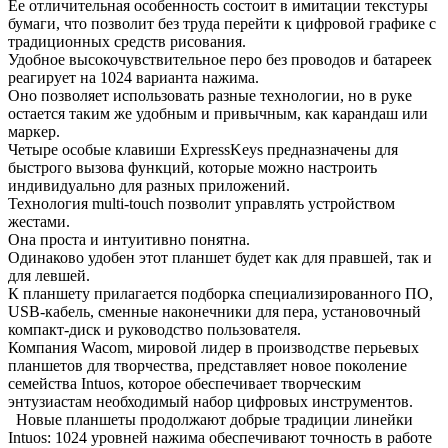
Ее отличительная особенность состоит в имитации текстуры
бумаги, что позволит без труда перейти к цифровой графике с
традиционных средств рисования.
Удобное высокочувствительное перо без проводов и батареек
реагирует на 1024 варианта нажима.
Оно позволяет использовать разные технологии, но в руке
остается таким же удобным и привычным, как карандаш или
маркер.
Четыре особые клавиши ExpressKeys предназначены для
быстрого вызова функций, которые можно настроить
индивидуально для разных приложений.
Технология multi-touch позволит управлять устройством
жестами.
Она проста и интуитивно понятна.
Одинаково удобен этот планшет будет как для правшей, так и
для левшей.
К планшету прилагается подборка специализированного ПО,
USB-кабель, сменные наконечники для пера, установочный
компакт-диск и руководство пользователя.
Компания Wacom, мировой лидер в производстве перьевых
планшетов для творчества, представляет новое поколение
семейства Intuos, которое обеспечивает творческим
энтузиастам необходимый набор цифровых инструментов.
Новые планшеты продолжают добрые традиции линейки
Intuos: 1024 уровней нажима обеспечивают точность в работе