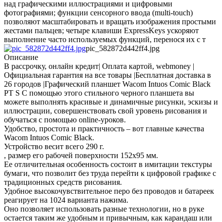
над графическими иллюстрациями и цифровыми
фотографиями; функции сенсорного ввода (multi-touch)
позволяют масштабировать и вращать изображения простыми
жестами пальцев; четыре клавиши ExpressKeys ускоряют
выполнение часто используемых функций, перенося их с т
pic_582872d442ff4.jpg
Описание
В рассрочку, онлайн кредит| Оплата картой, webmoney |
Официальная гарантия на все товары |Бесплатная доставка в
26 городов |Графический планшет Wacom Intuos Comic Black
PT S С помощью этого стильного черного планшета вы
можете выполнять красивые и динамичные рисунки, эскизы и
иллюстрации, совершенствовать свой уровень рисования и
обучаться с помощью online-уроков.
Удобство, простота и практичность – вот главные качества
Wacom Intuos Comic Black.
Устройство весит всего 290 г.
, размер его рабочей поверхности 152х95 мм.
Ее отличительная особенность состоит в имитации текстуры
бумаги, что позволит без труда перейти к цифровой графике с
традиционных средств рисования.
Удобное высокочувствительное перо без проводов и батареек
реагирует на 1024 варианта нажима.
Оно позволяет использовать разные технологии, но в руке
остается таким же удобным и привычным, как карандаш или