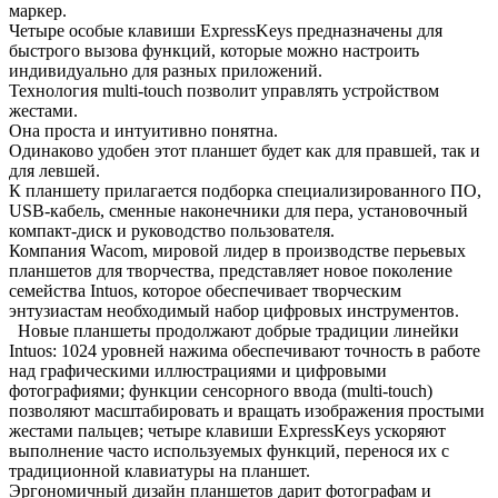
маркер.
Четыре особые клавиши ExpressKeys предназначены для
быстрого вызова функций, которые можно настроить
индивидуально для разных приложений.
Технология multi-touch позволит управлять устройством
жестами.
Она проста и интуитивно понятна.
Одинаково удобен этот планшет будет как для правшей, так и
для левшей.
К планшету прилагается подборка специализированного ПО,
USB-кабель, сменные наконечники для пера, установочный
компакт-диск и руководство пользователя.
Компания Wacom, мировой лидер в производстве перьевых
планшетов для творчества, представляет новое поколение
семейства Intuos, которое обеспечивает творческим
энтузиастам необходимый набор цифровых инструментов.
Новые планшеты продолжают добрые традиции линейки
Intuos: 1024 уровней нажима обеспечивают точность в работе
над графическими иллюстрациями и цифровыми
фотографиями; функции сенсорного ввода (multi-touch)
позволяют масштабировать и вращать изображения простыми
жестами пальцев; четыре клавиши ExpressKeys ускоряют
выполнение часто используемых функций, перенося их с
традиционной клавиатуры на планшет.
Эргономичный дизайн планшетов дарит фотографам и