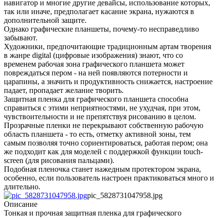
навигатор и многие другие девайсы, использование которых,
так или иначе, предполагает касание экрана, нужаются в
дополнительной защите.
Однако графические планшеты, почему-то несправедливо
забывают.
Художники, предпочитающие традиционным артам творения
в жанре digital (цифровые изображения) знают, что со
временем рабочая зона графического планшета может
повреждаться пером - на ней появляются потерности и
царапины, а значить и продуктивность снижается, настроение
падает, пропадает желание творить.
Защитная пленка для графического планшета способна
справиться с этими неприятностями, не ухудчая, при этом,
чувствоительности и не препятствуя рисованию в целом.
Прозрачные пленки не перекрывают собственную рабочую
область планшета - то есть, отметку активной зоны, тем
самым позволяя точно сориентироваться, работая пером; она
же подходит как для моделей с поддержкой функции touch-
screen (для рисования пальцами).
Подобная пленочка станет нажедным протектором экрана,
особенно, если пользователь настроен практиковаться много и
длительно.
pic_5828731047958.jpg
Описание
Тонкая и прочная защитная пленка для графического