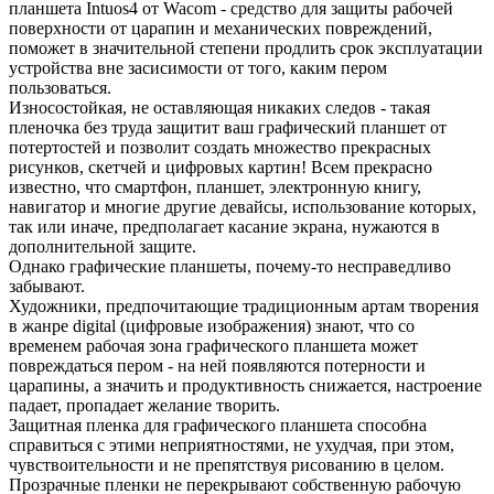
планшета Intuos4 от Wacom - средство для защиты рабочей
поверхности от царапин и механических повреждений,
поможет в значительной степени продлить срок эксплуатации
устройства вне засисимости от того, каким пером
пользоваться.
Износостойкая, не оставляющая никаких следов - такая
пленочка без труда защитит ваш графический планшет от
потертостей и позволит создать множество прекрасных
рисунков, скетчей и цифровых картин! Всем прекрасно
известно, что смартфон, планшет, электронную книгу,
навигатор и многие другие девайсы, использование которых,
так или иначе, предполагает касание экрана, нужаются в
дополнительной защите.
Однако графические планшеты, почему-то несправедливо
забывают.
Художники, предпочитающие традиционным артам творения
в жанре digital (цифровые изображения) знают, что со
временем рабочая зона графического планшета может
повреждаться пером - на ней появляются потерности и
царапины, а значить и продуктивность снижается, настроение
падает, пропадает желание творить.
Защитная пленка для графического планшета способна
справиться с этими неприятностями, не ухудчая, при этом,
чувствоительности и не препятствуя рисованию в целом.
Прозрачные пленки не перекрывают собственную рабочую