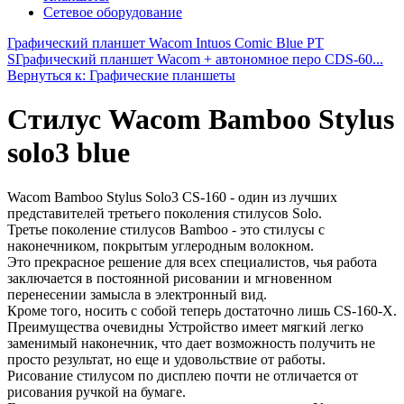
Сетевое оборудование
Графический планшет Wacom Intuos Comic Blue PT
S
Графический планшет Wacom + автономное перо CDS-60...
Вернуться к: Графические планшеты
Стилус Wacom Bamboo Stylus
solo3 blue
Wacom Bamboo Stylus Solo3 CS-160 - один из лучших
представителей третьего поколения стилусов Solo.
Третье поколение стилусов Bamboo - это стилусы c
наконечником, покрытым углеродным волокном.
Это прекрасное решение для всех специалистов, чья работа
заключается в постоянной рисовании и мгновенном
перенесении замысла в электронный вид.
Кроме того, носить с собой теперь достаточно лишь CS-160-X.
Преимущества очевидны Устройство имеет мягкий легко
заменимый наконечник, что дает возможность получить не
просто результат, но еще и удовольствие от работы.
Рисование стилусом по дисплею почти не отличается от
рисования ручкой на бумаге.