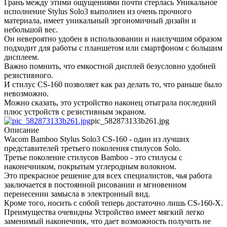
Грань между этими ощущениями почти стерлась Уникальное
исполнение Stylus Solo3 выполнен из очень прочного
материала, имеет уникальный эргономичный дизайн и
небольшой вес.
Он невероятно удобен в использовании и наилучшим образом
подходит для работы с планшетом или смартфоном с большим
дисплеем.
Важно помнить, что емкостной дисплей безусловно удобней
резистивного.
И стилус CS-160 позволяет как раз делать то, что раньше было
невозможно.
Можно сказать, это устройство наконец отыграла последний
плюс устройств с резистивным экраном.
pic_582873133b261.jpg
Описание
Wacom Bamboo Stylus Solo3 CS-160 - один из лучших
представителей третьего поколения стилусов Solo.
Третье поколение стилусов Bamboo - это стилусы c
наконечником, покрытым углеродным волокном.
Это прекрасное решение для всех специалистов, чья работа
заключается в постоянной рисовании и мгновенном
перенесении замысла в электронный вид.
Кроме того, носить с собой теперь достаточно лишь CS-160-X.
Преимущества очевидны Устройство имеет мягкий легко
заменимый наконечник, что дает возможность получить не