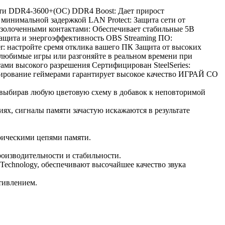
мяти DDR4-3600+(OC) DDR4 Boost: Дает прирост
минимальной задержкой LAN Protect: Защита сети от
позолоченными контактами: Обеспечивает стабильные 5В
 защита и энергоэффективность OBS Streaming ПО:
r: настройте сремя отклика вашего ПК Защита от высоких
любимые игры или разгоняйте в реальном времени при
ми высокого разрешения Сертифицирован SteelSeries:
рование геймерами гарантирует высокое качество ИГРАЙ СО
выбирав любую цветовую схему в добавок к неповторимой
налы памяти зачастую искажаются в результате
рическими цепями памяти.
оизводительности и стабильности.
hnology, обеспечивают высочайшее качество звука
тивлением.