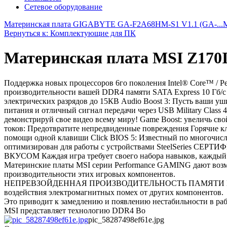
Сетевое оборудование
Материнская плата GIGABYTE GA-F2A68HM-S1 V1.1 (GA-...
Вернуться к: Комплектующие для ПК
Материнская плата MSI Z170
Поддержка новых процессоров 6го поколения Intel® Core™ / 
производительности вашей DDR4 памяти SATA Express 10 Гб/с
электрических разрядов до 15КВ Audio Boost 3: Пусть ваши у
питания и отличный сигнал передачи через USB Military Class
демонстрируй свое видео всему миру! Game Boost: увеличь св
токов: Предотвратите непредвиденные повреждения Горячие к
помощи одной клавиши Click BIOS 5: Известный по многочисл
оптимизирован для работы с устройствами SteelSeries СЕ
ВКУСОМ Каждая игра требует своего набора навыков, каждый 
Материнские платы MSI серии Performance GAMING дают возм
производительности этих игровых компонентов.
НЕПРЕВЗОЙДЕННАЯ ПРОИЗВОДИТЕЛЬНОСТЬ ПАМЯТИ И СТАБИЛЬ
воздействия электромагнитных помех от других компонентов.
Это приводит к замедлению и появлению нестабильности в раб
MSI представляет технологию DDR4 Bo
pic_58287498ef61e.jpg