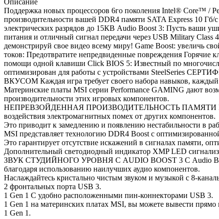
Описание
Поддержка новых процессоров 6го поколения Intel® Core™ / 
производительности вашей DDR4 памяти SATA Express 10 Гб/с
электрических разрядов до 15КВ Audio Boost 3: Пусть ваши у
питания и отличный сигнал передачи через USB Military Class
демонстрируй свое видео всему миру! Game Boost: увеличь св
токов: Предотвратите непредвиденные повреждения Горячие к
помощи одной клавиши Click BIOS 5: Известный по многочисл
оптимизирован для работы с устройствами SteelSeries СЕ
ВКУСОМ Каждая игра требует своего набора навыков, каждый 
Материнские платы MSI серии Performance GAMING дают возм
производительности этих игровых компонентов.
НЕПРЕВЗОЙДЕННАЯ ПРОИЗВОДИТЕЛЬНОСТЬ ПАМЯТИ И СТАБИЛЬ
воздействия электромагнитных помех от других компонентов.
Это приводит к замедлению и появлению нестабильности в раб
MSI представляет технологию DDR4 Boost с оптимизированно
Это гарантирует отсутствие искажений в сигналах памяти, оп
Дополнительный светодиодный индикатор XMP LED сигнализиру
ЗВУК СТУДИЙНОГО УРОВНЯ С AUDIO BOOST 3 С Audio Boost 3,
благодаря использованию наилучших аудио компонентов.
Наслаждайтесь кристально чистым звуком и музыкой с 8-кана
2 фронтальных порта USB 3.
1 Gen 1 С удобно расположенными пин-коннекторами USB 3.
1 Gen 1 на материнских платах MSI, вы можете вывести прямо 
1 Gen 1.