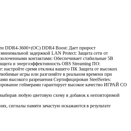
мяти DDR4-3600+(OC) DDR4 Boost: Дает прирост
минимальной задержкой LAN Protect: Защита сети от
позолоченными контактами: Обеспечивает стабильные 5В
 защита и энергоэффективность OBS Streaming ПО:
r: настройте сремя отклика вашего ПК Защита от высоких
любимые игры или разгоняйте в реальном времени при
ми высокого разрешения Сертифицирован SteelSeries:
рование геймерами гарантирует высокое качество ИГРАЙ СО
выбирав любую цветовую схему в добавок к неповторимой
налы памяти зачастую искажаются в результате