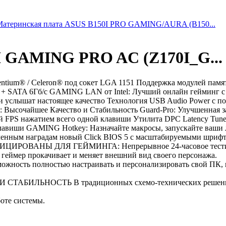
Материнская плата ASUS B150I PRO GAMING/AURA (B150...
I GAMING PRO AC (Z170I_G...
Pentium® / Celeron® под сокет LGA 1151 Поддержка модулей па
 + SATA 6Гб/с GAMING LAN от Intel: Лучший онлайн гейминг с 
ши услышат настоящее качество Технология USB Audio Power с 
 4: Высочайшее Качество и Стабильность Guard-Pro: Улучшенная
ой FPS нажатием всего одной клавиши Утилита DPC Latency Tune
лавиши GAMING Hotkey: Назначайте макросы, запускайте ваши 
енным наградам новый Click BIOS 5 с масштабируемыми шрифта
РТИФИЦИРОВАНЫ ДЛЯ ГЕЙМИНГА: Непрерывное 24-часовое тести
геймер прокачивает и меняет внешний вид своего персонажа.
ожность полностью настраивать и персонализировать свой ПК, 
НОСТЬ В традиционных схемо-технических решениях, сиг
оте системы.