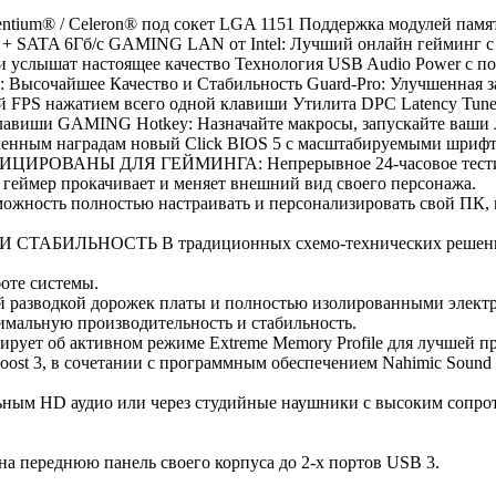
Pentium® / Celeron® под сокет LGA 1151 Поддержка модулей па
 + SATA 6Гб/с GAMING LAN от Intel: Лучший онлайн гейминг с 
ши услышат настоящее качество Технология USB Audio Power с 
 4: Высочайшее Качество и Стабильность Guard-Pro: Улучшенная
ой FPS нажатием всего одной клавиши Утилита DPC Latency Tune
лавиши GAMING Hotkey: Назначайте макросы, запускайте ваши 
енным наградам новый Click BIOS 5 с масштабируемыми шрифта
РТИФИЦИРОВАНЫ ДЛЯ ГЕЙМИНГА: Непрерывное 24-часовое тести
геймер прокачивает и меняет внешний вид своего персонажа.
ожность полностью настраивать и персонализировать свой ПК, 
НОСТЬ В традиционных схемо-технических решениях, сиг
оте системы.
й разводкой дорожек платы и полностью изолированными элект
тимальную производительность и стабильность.
ет об активном режиме Extreme Memory Profile для лучшей пр
 в сочетании с программным обеспечением Nahimic Sound Tec
льным HD аудио или через студийные наушники с высоким сопро
на переднюю панель своего корпуса до 2-х портов USB 3.