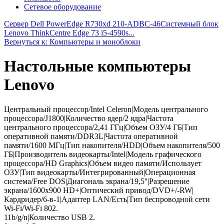
Сетевое оборудование
Сервер Dell PowerEdge R730xd 210-ADBC-46
Системный блок
Lenovo ThinkCentre Edge 73 i5-4590s...
Вернуться к: Компьютеры и моноблоки
Настольные компьютеры
Lenovo
Центральный процессор/Intel Celeron|Модель центрального
процессора/J1800|Количество ядер/2 ядра|Частота
центрального процессора/2,41 ГГц|Объем ОЗУ/4 ГБ|Тип
оперативной памяти/DDR3L|Частота оперативной
памяти/1600 МГц|Тип накопителя/HDD|Объем накопителя/500
ГБ|Производитель видеокарты/Intel|Модель графического
процессора/HD Graphics|Объем видео памяти/Использует
ОЗУ|Тип видеокарты/Интегрированный|Операционная
система/Free DOS|Диагональ экрана/19,5''|Разрешение
экрана/1600x900 HD+|Оптический привод/DVD+/-RW|
Кардридер/6-в-1|Адаптер LAN/Есть|Тип беспроводной сети
Wi-Fi/Wi-Fi 802.
11b/g/n|Количество USB 2.