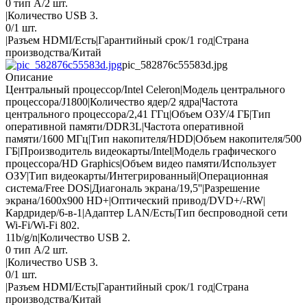
0 тип А/2 шт.
|Количество USB 3.
0/1 шт.
|Разъем HDMI/Есть|Гарантийный срок/1 год|Страна
производства/Китай
pic_582876c55583d.jpg
Описание
Центральный процессор/Intel Celeron|Модель центрального
процессора/J1800|Количество ядер/2 ядра|Частота
центрального процессора/2,41 ГГц|Объем ОЗУ/4 ГБ|Тип
оперативной памяти/DDR3L|Частота оперативной
памяти/1600 МГц|Тип накопителя/HDD|Объем накопителя/500
ГБ|Производитель видеокарты/Intel|Модель графического
процессора/HD Graphics|Объем видео памяти/Использует
ОЗУ|Тип видеокарты/Интегрированный|Операционная
система/Free DOS|Диагональ экрана/19,5''|Разрешение
экрана/1600x900 HD+|Оптический привод/DVD+/-RW|
Кардридер/6-в-1|Адаптер LAN/Есть|Тип беспроводной сети
Wi-Fi/Wi-Fi 802.
11b/g/n|Количество USB 2.
0 тип А/2 шт.
|Количество USB 3.
0/1 шт.
|Разъем HDMI/Есть|Гарантийный срок/1 год|Страна
производства/Китай