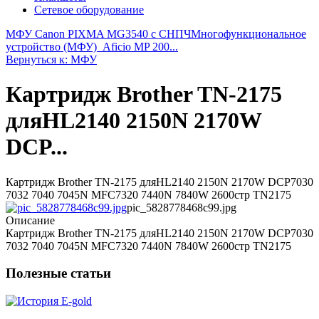
Сетевое оборудование
МФУ Canon PIXMA MG3540 с СНПЧ
Многофункциональное
устройство (МФУ)_Aficio MP 200...
Вернуться к: МФУ
Картридж Brother TN-2175
дляHL2140 2150N 2170W
DCP...
Картридж Brother TN-2175 дляHL2140 2150N 2170W DCP7030
7032 7040 7045N MFC7320 7440N 7840W 2600стр TN2175
pic_5828778468c99.jpg
Описание
Картридж Brother TN-2175 дляHL2140 2150N 2170W DCP7030
7032 7040 7045N MFC7320 7440N 7840W 2600стр TN2175
Полезные статьи