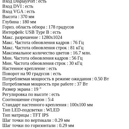
Вход DisplayPort : есть
Вход DVI : есть
Вход VGA : есть
Высота : 370 мм
Глубина : 180 мм
Гориз. область обзора : 178 градусов
Интерфейс USB Type B : есть
Макс. разрешение : 1280x1024
Макс. Частота обновления кадров : 76 Гц
Макс. Частота обновления строк : 81 кГц
Максимальное количество цветов : 16.7 млн.
Мин. Частота обновления кадров : 56 Гц
Мин. Частота обновления строк : 30 кГц
Настенное крепление : есть
Поворот на 90 градусов : есть
Потребляемая мощность в режиме ожидания : 0.50 Вт
Потребляемая мощность при работе : 37 Вт
Размер экрана : 19 "
Регулировка по высоте : есть
Соотношение сторон : 5:4
Стандарт настенного крепления : 100x100 мм
Тип LED-подсветки : WLED
Тип матрицы : TFT IPS
Шаг точки по вертикали : 0.29 мм
Шаг точки по горизонтали : 0.29 мм