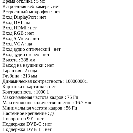
Время отклика : 5 мс
Встроенная веб-камера : нет
Встроенный микрофон : нет
Вход DisplayPort : нет
Вход DVI : да
Вход HDMI : нет
Вход RGB : нет
Вход S-Video : нет
Вход VGA : да
Вход аудио оптический : нет
Вход аудио стерео : нет
Высота : 388 мм
Выход на наушники : нет
Гарантия : 2 года
Глубина : 213 мм
Динамическая контрастность : 10000000:1
Картинка в картинке : нет
Контрастность : 1000:1
Максимальная частота кадров : 75 Гц
Максимальное количество цветов : 16.7 млн
Минимальная частота кадров : 56 Гц
Настенное крепление : да
Поворот на 90˚ : нет
Поддержка DVB-C : нет
Поддержка DVB-T : нет