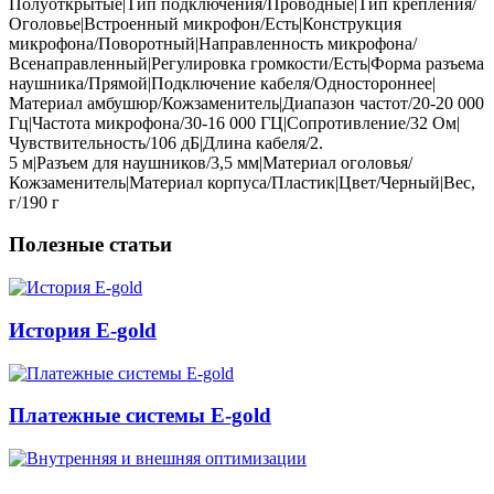
Полуоткрытые|Тип подключения/Проводные|Тип крепления/
Оголовье|Встроенный микрофон/Есть|Конструкция
микрофона/Поворотный|Направленность микрофона/
Всенаправленный|Регулировка громкости/Есть|Форма разъема
наушника/Прямой|Подключение кабеля/Одностороннее|
Материал амбушюр/Кожзаменитель|Диапазон частот/20-20 000
Гц|Частота микрофона/30-16 000 ГЦ|Сопротивление/32 Ом|
Чувствительность/106 дБ|Длина кабеля/2.
5 м|Разъем для наушников/3,5 мм|Материал оголовья/
Кожзаменитель|Материал корпуса/Пластик|Цвет/Черный|Вес,
г/190 г
Полезные статьи
История E-gold
Платежные системы E-gold