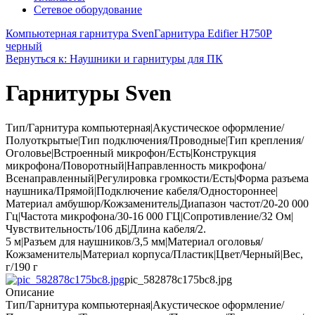
Сетевое оборудование
Компьютерная гарнитура Sven
Гарнитура Edifier H750P
черный
Вернуться к: Наушники и гарнитуры для ПК
Гарнитуры Sven
Тип/Гарнитура компьютерная|Акустическое оформление/
Полуоткрытые|Тип подключения/Проводные|Тип крепления/
Оголовье|Встроенный микрофон/Есть|Конструкция
микрофона/Поворотный|Направленность микрофона/
Всенаправленный|Регулировка громкости/Есть|Форма разъема
наушника/Прямой|Подключение кабеля/Одностороннее|
Материал амбушюр/Кожзаменитель|Диапазон частот/20-20 000
Гц|Частота микрофона/30-16 000 ГЦ|Сопротивление/32 Ом|
Чувствительность/106 дБ|Длина кабеля/2.
5 м|Разъем для наушников/3,5 мм|Материал оголовья/
Кожзаменитель|Материал корпуса/Пластик|Цвет/Черный|Вес,
г/190 г
pic_582878c175bc8.jpg
Описание
Тип/Гарнитура компьютерная|Акустическое оформление/