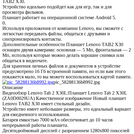
TAB2 X30.
Устройство идеально подойдет как для игр, так и для
просмотра фильмов.
Планшет работает на операционной системе Android 5.
0.
Используя приложения от компании Lenovo, вы сможете с
легкостью передавать файлы, общаться с друзьями и
синхронизировать контакты.
Дополнительные особенности Планшет Lenovo TAB2 X30
оснащен двумя камерами: основная — 5 Мп, фронтальная — 2
Мп, используя которые можно делать хорошие снимки или
общаться в видеочате.
Для хранения личных файлов и документов в устройстве
предусмотрено 16 Гб встроенной памяти, но если вам этого
покажется мало, то вы можете воспользоваться картой памяти.
pic_58288136b8992.jpg
Описание
Видеообзор Lenovo Tab 2 X30L:Планшет Lenovo Tab 2 X30L
(ZA0D0029UA) Качественное изображение Новый планшет
Lenovo TAB2 X30 имеет стильный дизайн.
Устройство имеет небольшие размеры, это идеальный вариант
для ежедневного использования.
Батарея емкостью 7000 мАч обеспечивает до 10 часов
непрерывной работы планшета.
Десятидюймовый дисплей с разрешением 1280x800 пикселей