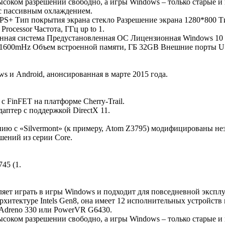
ысоком разрешении свободно, а игры Windows – только старые и
 с пассивным охлаждением.
PS+ Тип покрытия экрана стекло Разрешение экрана 1280*800 Ти
rocessor Частота, ГГц up to 1.
ная система Предустановленная ОС Лицензионная Windows 10 + O
00mHz Объем встроенной памяти, ГБ 32GB Внешние порты USB-
s и Android, анонсированная в марте 2015 года.
с FinFET на платформе Cherry-Trail.
аптер с поддержкой DirectX 11.
нию с «Silvermont» (к примеру, Atom Z3795) модифицированы не
ений из серии Core.
45 (1.
ляет играть в игры Windows и подходит для повседневной экспл
архитектуре Intels Gen8, она имеет 12 исполнительных устройств
Adreno 330 или PowerVR G6430.
ысоком разрешении свободно, а игры Windows – только старые и