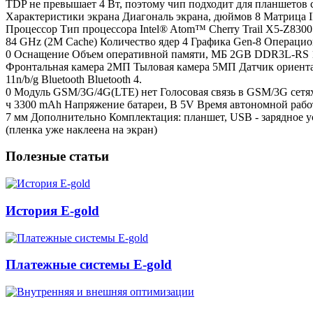
TDP не превышает 4 Вт, поэтому чип подходит для планшетов
Характеристики экрана Диагональ экрана, дюймов 8 Матрица I
Процессор Тип процессора Intel® Atom™ Cherry Trail X5-Z8300 P
84 GHz (2M Cache) Количество ядер 4 Графика Gen-8 Операцион
0 Оснащение Объем оперативной памяти, МБ 2GB DDR3L-RS 16
Фронтальная камера 2МП Тыловая камера 5МП Датчик ориента
11n/b/g Bluetooth Bluetooth 4.
0 Модуль GSM/3G/4G(LTE) нет Голосовая связь в GSM/3G сетях
ч 3300 mAh Напряжение батареи, В 5V Время автономной работы
7 мм Дополнительно Комплектация: планшет, USB - зарядное ус
(пленка уже наклеена на экран)
Полезные статьи
История E-gold
Платежные системы E-gold