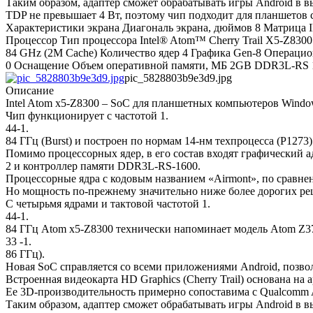
Таким образом, адаптер сможет обрабатывать игры Android в в
TDP не превышает 4 Вт, поэтому чип подходит для планшетов
Характеристики экрана Диагональ экрана, дюймов 8 Матрица I
Процессор Тип процессора Intel® Atom™ Cherry Trail X5-Z8300 P
84 GHz (2M Cache) Количество ядер 4 Графика Gen-8 Операцион
0 Оснащение Объем оперативной памяти, МБ 2GB DDR3L-RS 16
pic_5828803b9e3d9.jpg
Описание
Intel Atom x5-Z8300 – SoC для планшетных компьютеров Window
Чип функционирует с частотой 1.
44-1.
84 ГГц (Burst) и построен по нормам 14-нм техпроцесса (P1273) 
Помимо процессорных ядер, в его состав входят графический ад
2 и контроллер памяти DDR3L-RS-1600.
Процессорные ядра с кодовым названием «Airmont», по сравне
Но мощность по-прежнему значительно ниже более дорогих реш
С четырьмя ядрами и тактовой частотой 1.
44-1.
84 ГГц Atom x5-Z8300 технически напоминает модель Atom Z37
33 -1.
86 ГГц).
Новая SoC справляется со всеми приложениями Android, позво
Встроенная видеокарта HD Graphics (Cherry Trail) основана на 
Ее 3D-производительность примерно сопоставима с Qualcomm 
Таким образом, адаптер сможет обрабатывать игры Android в в