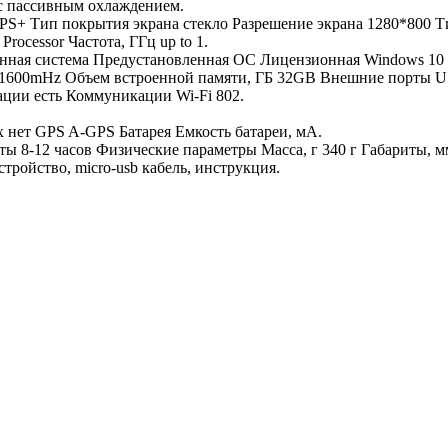
 с пассивным охлаждением.
PS+ Тип покрытия экрана стекло Разрешение экрана 1280*800 Ти
rocessor Частота, ГГц up to 1.
ная система Предустановленная ОС Лицензионная Windows 10 + O
00mHz Объем встроенной памяти, ГБ 32GB Внешние порты USB-
ции есть Коммуникации Wi-Fi 802.
 нет GPS A-GPS Батарея Емкость батареи, мА.
 8-12 часов Физические параметры Масса, г 340 г Габариты, мм 
тройство, micro-usb кабель, инструкция.