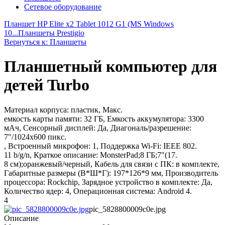
Сетевое оборудование
Планшет HP Elite x2 Tablet 1012 G1 (MS Windows
10...
Планшеты Prestigio
Вернуться к: Планшеты
Планшетный компьютер для
детей Turbo
Материал корпуса: пластик, Макс.
емкость карты памяти: 32 ГБ, Емкость аккумулятора: 3300
мАч, Сенсорный дисплей: Да, Диагональ/разрешение:
7"/1024х600 пикс.
, Встроенный микрофон: 1, Поддержка Wi-Fi: IEEE 802.
11 b/g/n, Краткое описание: MonsterPad;8 ГБ;7"(17.
8 см);оранжевый/черный, Кабель для связи с ПК: в комплекте,
Габаритные размеры (В*Ш*Г): 197*126*9 мм, Производитель
процессора: Rockchip, Зарядное устройство в комплекте: Да,
Количество ядер: 4, Операционная система: Android 4.
4
pic_5828800009c0e.jpg
Описание