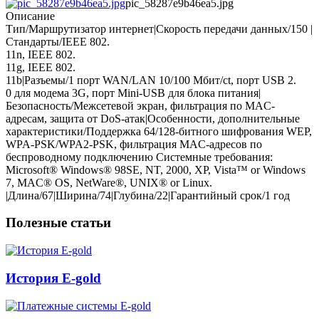
pic_58287e9b46ea5.jpg
Описание
Тип/Маршрутизатор интернет|Скорость передачи данных/150 |
Стандарты/IEEE 802.
11n, IEEE 802.
11g, IEEE 802.
11b|Разъемы/1 порт WAN/LAN 10/100 Мбит/сt, порт USB 2.
0 для модема 3G, порт Mini-USB для блока питания|
Безопасность/Межсетевой экран, фильтрация по MAC-
адресам, защита от DoS-атак|Особенности, дополнительные
характеристики/Поддержка 64/128-битного шифрования WEP,
WPA-PSK/WPA2-PSK, фильтрация MAC-адресов по
беспроводному подключению Системные требования:
Microsoft® Windows® 98SE, NT, 2000, XP, Vista™ or Windows
7, MAC® OS, NetWare®, UNIX® or Linux.
|Длина/67|Ширина/74|Глубина/22|Гарантийный срок/1 год
Полезные статьи
История E-gold