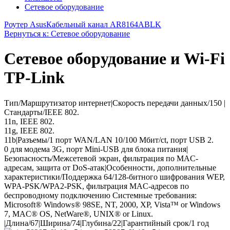
Сетевое оборудование
Роутер Asus
Кабельный канал AR8164ABLK
Вернуться к: Сетевое оборудование
Сетевое оборудование и Wi-Fi
TP-Link
Тип/Маршрутизатор интернет|Скорость передачи данных/150 |
Стандарты/IEEE 802.
11n, IEEE 802.
11g, IEEE 802.
11b|Разъемы/1 порт WAN/LAN 10/100 Мбит/сt, порт USB 2.
0 для модема 3G, порт Mini-USB для блока питания|
Безопасность/Межсетевой экран, фильтрация по MAC-
адресам, защита от DoS-атак|Особенности, дополнительные
характеристики/Поддержка 64/128-битного шифрования WEP,
WPA-PSK/WPA2-PSK, фильтрация MAC-адресов по
беспроводному подключению Системные требования:
Microsoft® Windows® 98SE, NT, 2000, XP, Vista™ or Windows
7, MAC® OS, NetWare®, UNIX® or Linux.
|Длина/67|Ширина/74|Глубина/22|Гарантийный срок/1 год