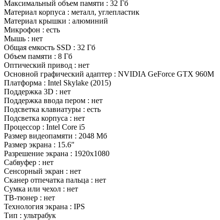
Максимальный объем памяти : 32 Гб
Материал корпуса : металл, углепластик
Материал крышки : алюминий
Микрофон : есть
Мышь : нет
Общая емкость SSD : 32 Гб
Объем памяти : 8 Гб
Оптический привод : нет
Основной графический адаптер : NVIDIA GeForce GTX 960M
Платформа : Intel Skylake (2015)
Поддержка 3D : нет
Поддержка ввода пером : нет
Подсветка клавиатуры : есть
Подсветка корпуса : нет
Процессор : Intel Core i5
Размер видеопамяти : 2048 Мб
Размер экрана : 15.6"
Разрешение экрана : 1920x1080
Сабвуфер : нет
Сенсорный экран : нет
Сканер отпечатка пальца : нет
Сумка или чехол : нет
ТВ-тюнер : нет
Технология экрана : IPS
Тип : ультрабук