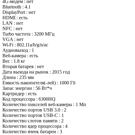
4G-модем : нет
Bluetooth : 4.1
DisplayPort : нет
HDMI : есть
LAN : нет
NFC : нет
Turbo частота : 3200 МГц
VGA : нет
Wi-Fi : 802.11a/b/g/n/ac
Аудиовыход : 1
Веб-камера : есть
Вес : 1.8 кг
Вторая батарея : нет
Дата выхода на рынок : 2015 год
Длина : 235 мм
Емкость накопителя(-лей) : 1000 Гб
Запас энергии : 56 Вт*ч
Картридер : есть
Код процессора : 6300HQ
Количество пикселей веб-камеры : 1 Мп
Количество портов USB 3.0 : 2
Количество портов USB-C : 1
Количество слотов памяти : 2
Количество ядер процессора : 4
Количество ячеек батареи : 3