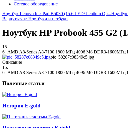
Сетевое оборудование
Ноутбук Lenovo IdeaPad B5030 (15.6 LED/ Pentium Qu...
Ноутбук 
Вернуться к: Ноутбуки и нетбуки
Ноутбук HP Probook 455 G2 (15.
15.
6" AMD A8-Series A8-7100 1800 МГц 4096 Мб DDR3-1600МГц HDD
pic_58287c08349c5.jpg
Описание
15.
6" AMD A8-Series A8-7100 1800 МГц 4096 Мб DDR3-1600МГц HDD
Полезные статьи
История E-gold
Платежные системы E-gold